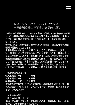
映画「グッドバイ、バッドマガジズ」
全国劇場公開の協賛金ご支援のお願い
2022年10月28日（金）にテアトル新宿で公開された本作は自主映画
という小規模な映画作品でありながら連日多くのお客様にご来場い
ただき、おかげさまで2023年1月20日（金）より拡大公開が決定と
なりました。
現時点でも多くの劇場からお声がけをいただき、全国各地での劇場
公開の調整をしております。
劇場公開をするにあたって観ていただく方と直接お会いし交流した
いと制作者・キャストで話し合っております。しかし、本作は自己
資金にて制作し、このような反響があるとは思っておらず宣伝費や
各地舞台挨拶に行く際の交通費などを確保しておりませんでした。
もし可能であれば、日本中の皆様にこの作品を届けるべくキャスト
と共に各地の劇場に伺い舞台挨拶ができればと考えております。ぜ
ひ皆様のご支援を賜りたく協賛金のご協力をお願い申し上げます。
【協賛金につきまして】
個人協賛金 一口 １万円
法人協賛金 一口 ５万円
特別協賛金 一口 ５０万円
※協賛金にご協力いただいた皆様には、感謝の意を込めまして、本
作品のエンドクレジット（DVDパッケージ、配信時）にお名前を記
させていただきます
【お申込み方法】
お申し込みに際しましては、
下記、申込書をダウンロードしご記入の上、郵送もしくはメールに
てお送りいただければと思います。